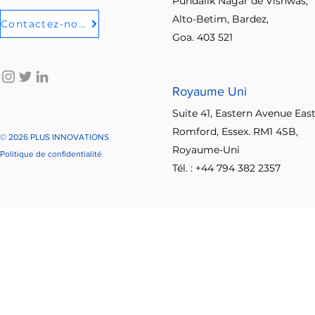
Pundalik Nagar de Vishwas,
act
Alto-Betim, Bardez,
Contactez-nous
Goa. 403 521
Dès que de nouveaux posts
Royaume Uni
Suite 41, Eastern Avenue East
Romford, Essex. RM1 4SB,
© 2026 PLUS INNOVATIONS
Royaume-Uni
Politique de confidentialité
Tél. : +44 794 382 2357