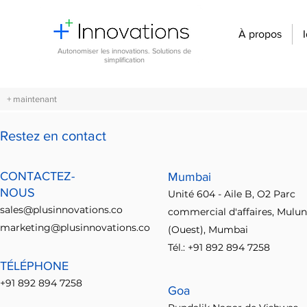
À propos
Autonomiser les innovations. Solutions de
simplification
+ maintenant
Restez en contact
All Posts
CONTACTEZ-
Mumbai
NOUS
Unité 604 - Aile B, O2 Parc
sales@plusinnovations.co
commercial d'affaires, Mulu
marketing@plusinnovations.co
(Ouest), Mumbai
Tél.: +91 892 894 7258
TÉLÉPHONE
+91 892 894 7258
Aucun post pub
Goa