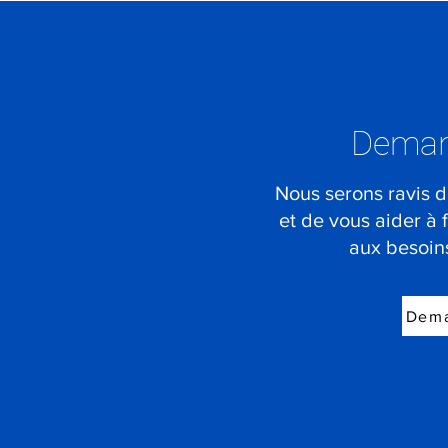
Deman
Nous serons ravis d
et de vous aider à 
aux besoins
Dema