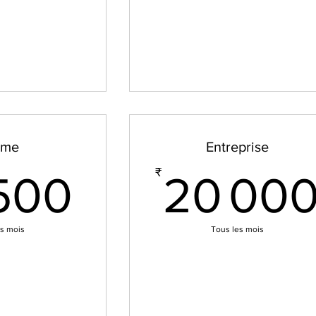
rme
Entreprise
12 500₹
₹
 500
20 00
es mois
Tous les mois