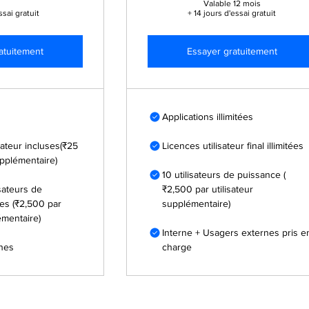
Valable 12 mois
ssai gratuit
+ 14 jours d'essai gratuit
atuitement
Essayer gratuitement
Applications illimitées
sateur incluses(₹25
Licences utilisateur final illimitées
upplémentaire)
10 utilisateurs de puissance (
isateurs de
₹2,500 par utilisateur
es (₹2,500 par
supplémentaire)
émentaire)
Interne + Usagers externes pris e
rnes
charge