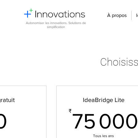
À propos
Autonomiser les innovations. Solutions de
simplification
Choisiss
ratuit
IdeaBridge Lite
0₹
₹
0
75 00
Tous les ans