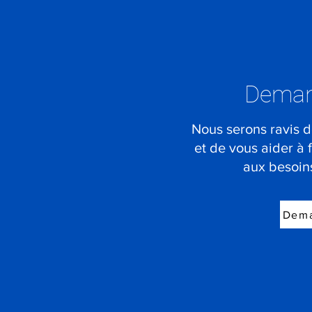
Deman
Nous serons ravis d
et de vous aider à 
aux besoins
Dema