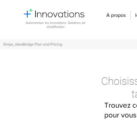
À propos
Autonomiser les innovations. Solutions de
simplification
Stripe_IdeaBridge Plan and Pricing
Choisis
t
Trouvez ce
pour vous